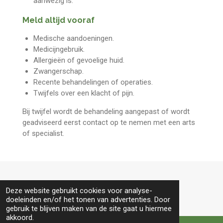
aanwezig is.
Meld altijd vooraf
Medische aandoeningen.
Medicijngebruik.
Allergieën of gevoelige huid.
Zwangerschap.
Recente behandelingen of operaties.
Twijfels over een klacht of pijn.
Bij twijfel wordt de behandeling aangepast of wordt
geadviseerd eerst contact op te nemen met een arts
of specialist.
© 2024 - 2026 Sereno Massage Leeuwarden
Deze website gebruikt cookies voor analyse-
doeleinden en/of het tonen van advertenties. Door
gebruik te blijven maken van de site gaat u hiermee
akkoord.