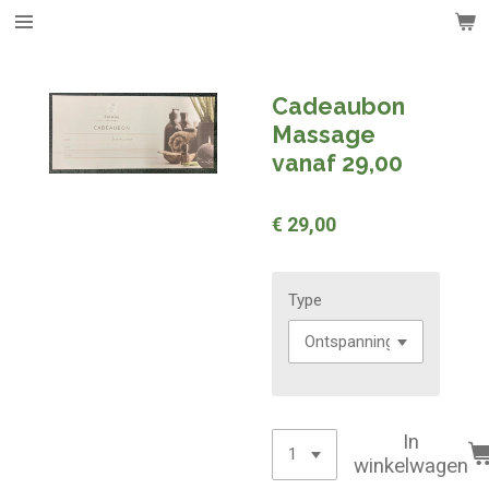
Ga
direct
naar
de
Cadeaubon
hoofdinhoud
Massage
vanaf 29,00
€ 29,00
Type
In
winkelwagen