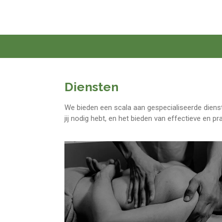
Ga
direct
naar
de
hoofdinhoud
Diensten
We bieden een scala aan gespecialiseerde dienst
jij nodig hebt, en het bieden van effectieve en p